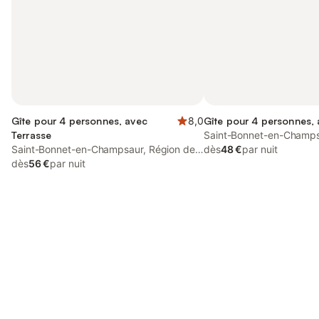
Gîte pour 4 personnes, avec
8,0
Gîte pour 4 personnes,
Terrasse
Saint-Bonnet-en-Champs
Saint-Bonnet-en-Champsaur, Région de
Gap
dès
48 €
par nuit
Gap
dès
56 €
par nuit
Connectez-vous et économisez
Se connecter
jusqu'à 10% sur nos logements.