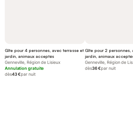
Gîte pour 4 personnes, avec terrasse et
Gîte pour 2 personnes, 
jardin, animaux acceptés
jardin, animaux accepté
Genneville, Région de Lisieux
Genneville, Région de Lis
Annulation gratuite
dès
36 €
par nuit
dès
43 €
par nuit
Connectez-vous et économisez
Se connecter
jusqu'à 10% sur nos logements.