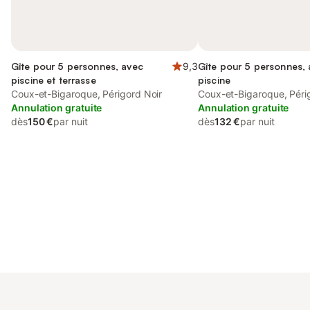
Gîte pour 5 personnes, avec
9,3
Gîte pour 5 personnes, a
piscine et terrasse
piscine
Coux-et-Bigaroque, Périgord Noir
Coux-et-Bigaroque, Péri
Annulation gratuite
Annulation gratuite
dès
150 €
par nuit
dès
132 €
par nuit
Connectez-vous et économisez
Se connecter
jusqu'à 10% sur nos logements.