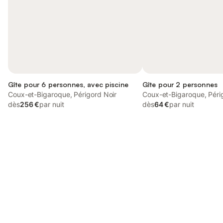
Gîte pour 6 personnes, avec piscine
Gîte pour 2 personnes
Coux-et-Bigaroque, Périgord Noir
Coux-et-Bigaroque, Péri
dès
256 €
par nuit
dès
64 €
par nuit
Connectez-vous et économisez
Se connecter
jusqu'à 10% sur nos logements.