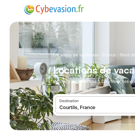
·
·
Locations de vacances
France
Nord de
Locations de vaca
locations de vacances à Courtils et ses en
Destination