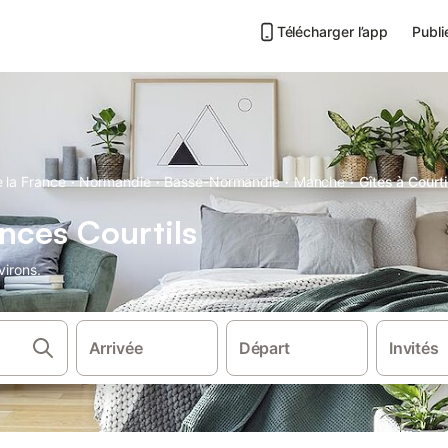
Télécharger l’app
Publi
·
·
·
·
 la France
Normandie
Basse-Normandie
Manche
Gîtes à Courti
nces Courtils
virons.
Arrivée
Départ
Invités