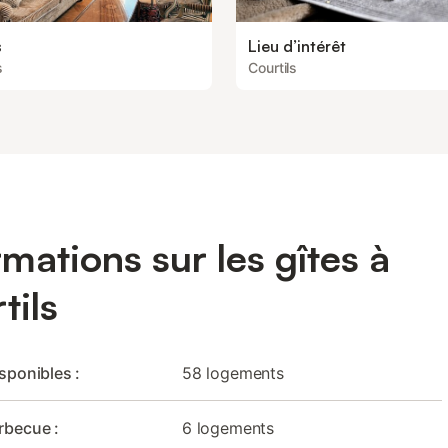
s
Lieu d’intérêt
s
Courtils
rmations sur les gîtes à
tils
isponibles :
58 logements
rbecue :
6 logements