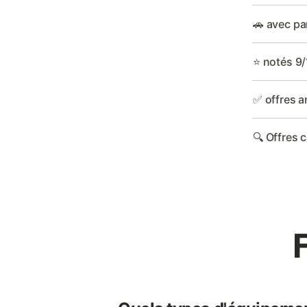
🚗 avec pa
⭐ notés 9/
✅ offres a
🔍 Offres 