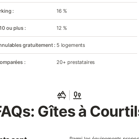
rking :
16 %
10 ou plus :
12 %
nnulables gratuitement :
5 logements
comparées :
20+ prestataires
FAQs: Gîtes à Courtil
Parmi les équipements proposé