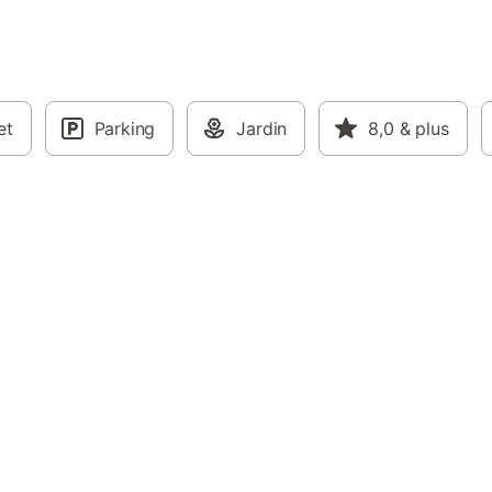
et
Parking
Jardin
8,0
& plus