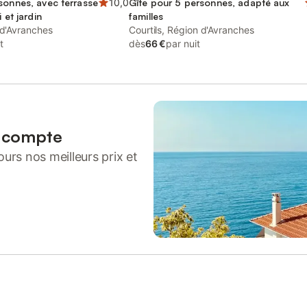
sonnes, avec terrasse
10,0
Gîte pour 5 personnes, adapté aux
 et jardin
familles
 d'Avranches
Courtils, Région d'Avranches
t
dès
66 €
par nuit
n compte
urs nos meilleurs prix et