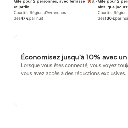
Gîte pour 2 personnes, avec terrasse
9,7
Gîte pour 2 per
et jardin
ainsi que jacuzzi
Courtils, Région d'Avranches
Courtils, Région
dès
47 €
par nuit
dès
136 €
par nui
Économisez jusqu’à 10% avec u
Lorsque vous êtes connecté, vous voyez toujo
vous avez accès à des réductions exclusives.
Se connecter ou s'inscrire