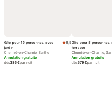
Gîte pour 15 personnes, avec
9,9
Gîte pour 8 personnes, a
jardin
terrasse
Chemiré-en-Charnie, Sarthe
Chemiré-en-Charnie, Sar
Annulation gratuite
Annulation gratuite
dès
386 €
par nuit
dès
579 €
par nuit
Connectez-vous et économisez
Se connecter
jusqu'à 10% sur nos logements.