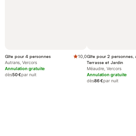
Gîte pour 4 personnes
10,0
Gîte pour 2 personnes,
Autrans, Vercors
Terrasse et Jardin
Annulation gratuite
Méaudre, Vercors
dès
50 €
par nuit
Annulation gratuite
dès
86 €
par nuit
Connectez-vous et économisez
Se connecter
jusqu'à 10% sur nos logements.