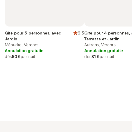
Gîte pour 5 personnes, avec
9,5
Gîte pour 4 personnes,
Jardin
Terrasse et Jardin
Méaudre, Vercors
Autrans, Vercors
Annulation gratuite
Annulation gratuite
dès
50 €
par nuit
dès
81 €
par nuit
Connectez-vous et économisez
Se connecter
jusqu'à 10% sur nos logements.