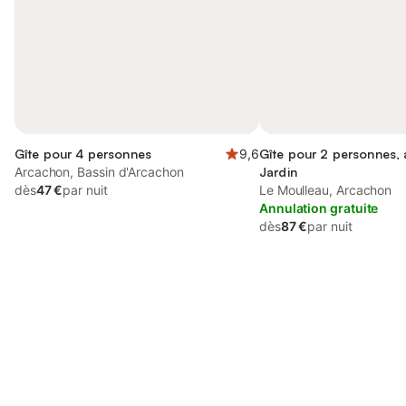
Gîte pour 4 personnes
9,6
Gîte pour 2 personnes,
Arcachon, Bassin d'Arcachon
Jardin
dès
47 €
par nuit
Le Moulleau, Arcachon
Annulation gratuite
dès
87 €
par nuit
Connectez-vous et économisez
Se connecter
jusqu'à 10% sur nos logements.