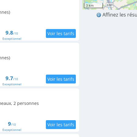
3 km
nnes)
Affinez les rés
9.8
/10
Exceptionnel
nnes)
9.7
/10
Exceptionnel
meaux, 2 personnes
9
/10
Exceptionnel