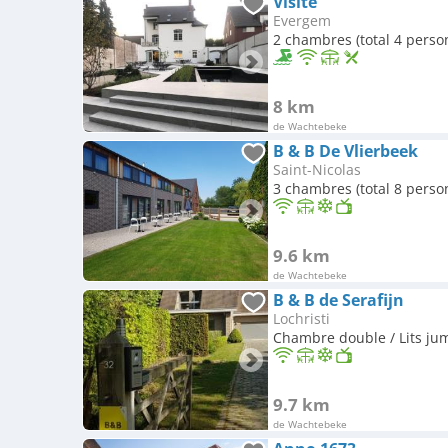
Visite
Evergem
2 chambres (total 4 perso
8 km
de Wachtebeke
B & B De Vlierbeek
Saint-Nicolas
3 chambres (total 8 perso
9.6 km
de Wachtebeke
B & B de Serafijn
Lochristi
Chambre double / Lits ju
9.7 km
de Wachtebeke