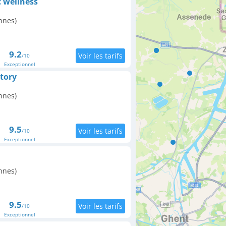
c wellness
nnes)
9.2
/10
Exceptionnel
tory
nnes)
9.5
/10
Exceptionnel
nnes)
9.5
/10
Exceptionnel