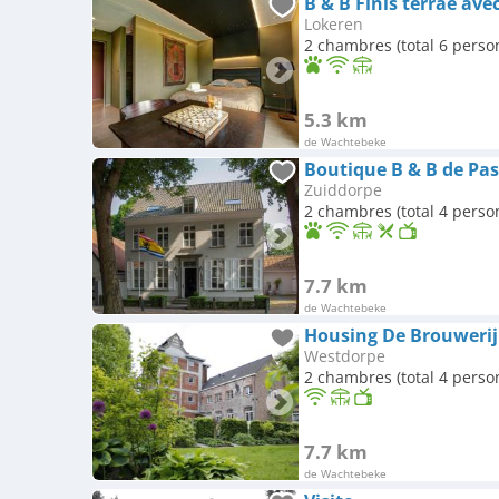
B & B Finis terrae ave
Lokeren
2 chambres (total 6 perso
5.3 km
de Wachtebeke
Boutique B & B de Pas
Zuiddorpe
2 chambres (total 4 perso
7.7 km
de Wachtebeke
Housing De Brouwerij
Westdorpe
2 chambres (total 4 perso
7.7 km
de Wachtebeke