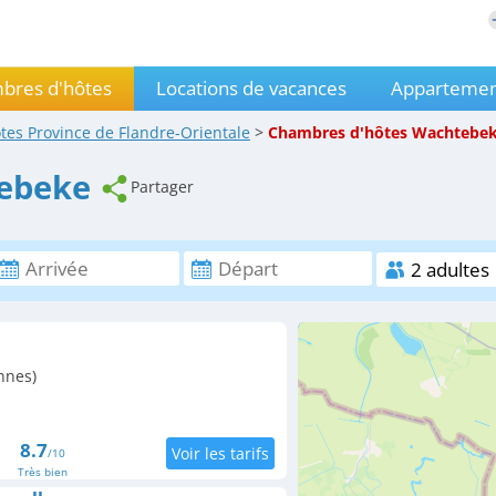
bres d'hôtes
Locations de vacances
Appartemen
ôtes
Province de Flandre-Orientale
>
Chambres d'hôtes
Wachtebe
ebeke
Partager
nnes)
8.7
/10
Très bien