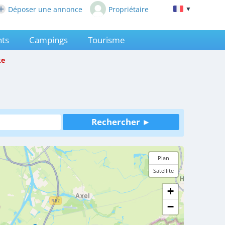
Déposer une annonce
Propriétaire
▼
ts
Campings
Tourisme
ke
Plan
Satellite
+
−