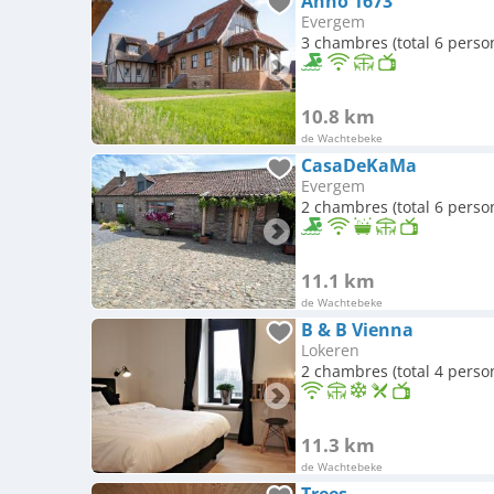
Anno 1673
Evergem
3 chambres (total 6 perso
10.8 km
de Wachtebeke
CasaDeKaMa
Evergem
2 chambres (total 6 perso
11.1 km
de Wachtebeke
B & B Vienna
Lokeren
2 chambres (total 4 perso
11.3 km
de Wachtebeke