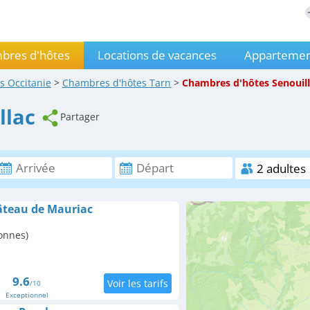
bres d'hôtes
Locations de vacances
Appartemen
es
Occitanie
>
Chambres d'hôtes
Tarn
>
Chambres d'hôtes
Senouil
llac
Partager
âteau de Mauriac
onnes)
9.6
/10
Exceptionnel