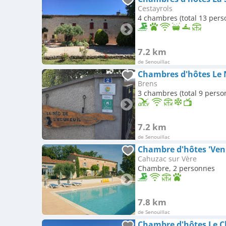
Cestayrols
4 chambres (total 13 pers
7.2 km
de Senouillac
Chambres d'hôtes Le N
Brens
3 chambres (total 9 perso
7.2 km
de Senouillac
Chambre d'hôtes 'Ven
Cahuzac sur Vère
Chambre, 2 personnes
7.8 km
de Senouillac
Chambre d'hôtes Le Cl