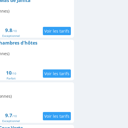
Mas de Janita
nnes)
9.8
/10
Exceptionnel
chambres d'hôtes
nnes)
10
/10
Parfait
onnes)
9.7
/10
Exceptionnel