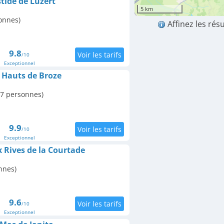
tide de Luzert
5 km
onnes)
Affinez les rés
9.8
/10
Exceptionnel
 Hauts de Broze
 7 personnes)
9.9
/10
Exceptionnel
 Rives de la Courtade
nnes)
9.6
/10
Exceptionnel