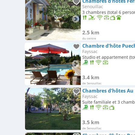
Chambres d'hôtes Fe
Senouillac
3 chambres (total 6 perso
2.5 km
du centre
Fayssac
Studio et appartement (to
3.4 km
de Senouillac
Chambres d'hôtes Au 
Fayssac
Suite familiale et 3 chamb
3.5 km
de Senouillac