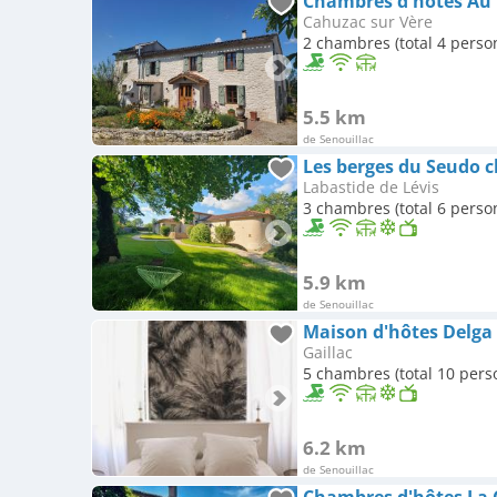
Chambres d'hôtes Au 
Cahuzac sur Vère
2 chambres (total 4 perso
5.5 km
de Senouillac
Les berges du Seudo 
Labastide de Lévis
3 chambres (total 6 perso
5.9 km
de Senouillac
Maison d'hôtes Delga
Gaillac
5 chambres (total 10 pers
6.2 km
de Senouillac