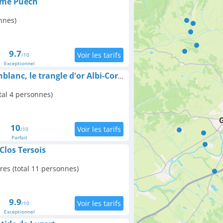
rme Puech
nnes)
9.7
/10
Exceptionnel
Chambre d'hôte Puechblanc, le trangle d'or Albi-Cordes
tal 4 personnes)
10
/10
Parfait
Clos Tersois
res (total 11 personnes)
9.9
/10
Exceptionnel