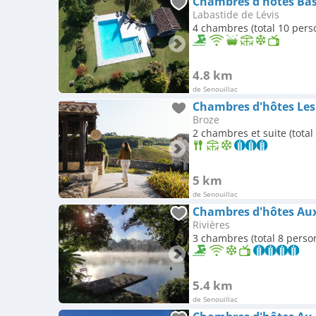
Chambres d'hôtes Bas
Labastide de Lévis
4 chambres (total 10 pers
4.8 km
de Senouillac
Chambres d'hôtes Les
Broze
2 chambres et suite (total
5 km
de Senouillac
Chambres d'hôtes Aux
Rivières
3 chambres (total 8 perso
5.4 km
de Senouillac