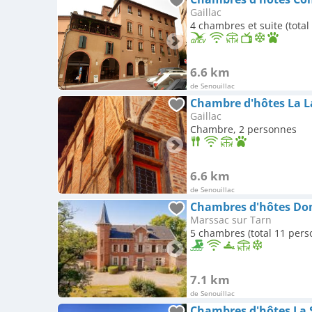
Gaillac
4 chambres et suite (tota
6.6 km
de Senouillac
Chambre d'hôtes La La
Gaillac
Chambre, 2 personnes
6.6 km
de Senouillac
Chambres d'hôtes Do
Marssac sur Tarn
5 chambres (total 11 pers
7.1 km
de Senouillac
Chambres d'hôtes La 