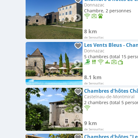
Donnazac
Chambre, 2 personnes
8 km
de Senouillac
Les Vents Bleus - Cha
Donnazac
5 chambres (total 15 pers
8.1 km
de Senouillac
Chambres d'hôtes Ch
Castelnau-de-Montmiral
2 chambres (total 5 perso
9 km
de Senouillac
Chambres d'hôtes "Le 