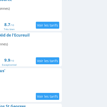
onnes)
8.7
/10
Très bien
id de l'Ecureuil
nnes)
9.9
/10
Exceptionnel
us'
os St Georges