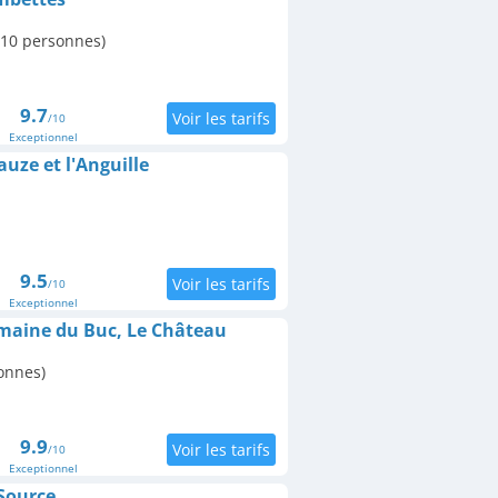
l 10 personnes)
9.7
/10
Exceptionnel
uze et l'Anguille
9.5
/10
Exceptionnel
maine du Buc, Le Château
onnes)
9.9
/10
Exceptionnel
Source