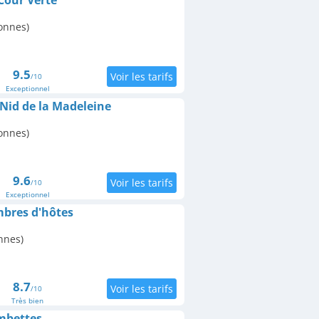
Cour Verte
onnes)
9.5
/10
Exceptionnel
Nid de la Madeleine
onnes)
9.6
/10
Exceptionnel
bres d'hôtes
nnes)
8.7
/10
Très bien
mbettes