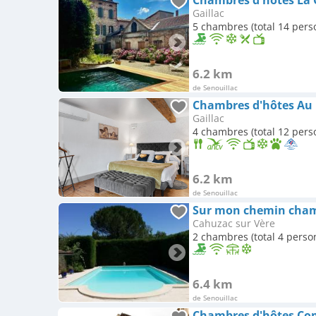
Chambres d'hôtes La 
Gaillac
5 chambres (total 14 pers
6.2 km
de Senouillac
Chambres d'hôtes Au 
Gaillac
4 chambres (total 12 pers
6.2 km
de Senouillac
Sur mon chemin cham
Cahuzac sur Vère
2 chambres (total 4 perso
6.4 km
de Senouillac
Chambres d'hôtes Co