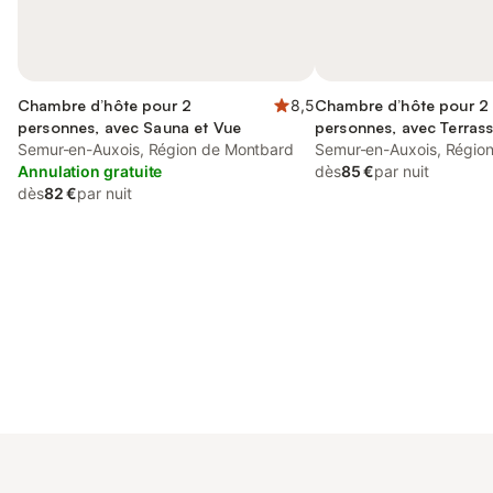
Chambre d’hôte pour 2
8,5
Chambre d’hôte pour 2
personnes, avec Sauna et Vue
personnes, avec Terras
Semur-en-Auxois, Région de Montbard
Semur-en-Auxois, Régio
Annulation gratuite
dès
85 €
par nuit
dès
82 €
par nuit
Connectez-vous et économisez
Se connecter
jusqu'à 10% sur nos logements.