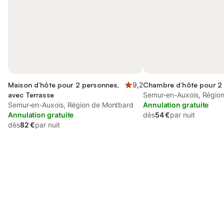
Maison d’hôte pour 2 personnes,
9,2
Chambre d’hôte pour 2
avec Terrasse
Semur-en-Auxois, Régio
Semur-en-Auxois, Région de Montbard
Annulation gratuite
Annulation gratuite
dès
54 €
par nuit
dès
82 €
par nuit
Connectez-vous et économisez
Se connecter
jusqu'à 10% sur nos logements.