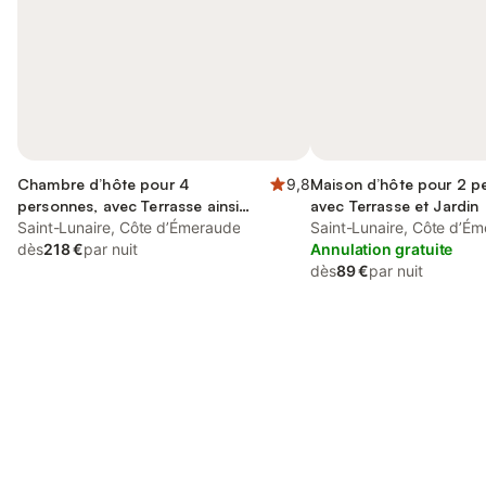
Chambre d’hôte pour 4
9,8
Maison d’hôte pour 2 p
personnes, avec Terrasse ainsi
avec Terrasse et Jardin
que Jardin et Vue
Saint-Lunaire, Côte d’Émeraude
Saint-Lunaire, Côte d’É
dès
218 €
par nuit
Annulation gratuite
dès
89 €
par nuit
Connectez-vous et économisez
Se connecter
jusqu'à 10% sur nos logements.