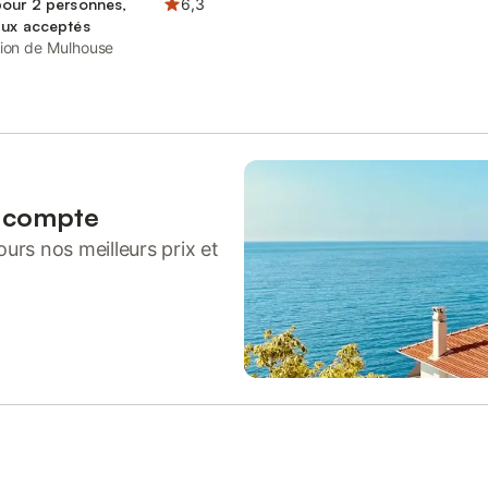
pour 2 personnes,
6,3
aux acceptés
gion de Mulhouse
n compte
urs nos meilleurs prix et