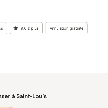
us
9,0
& plus
Annulation gratuite
sser à Saint-Louis