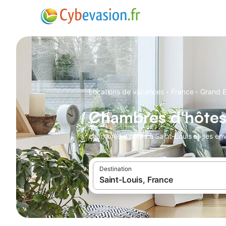
·
·
Locations de vacances
France
Grand E
Chambres d'hôtes
chambres d'hôtes à Saint-Louis et ses env
Destination