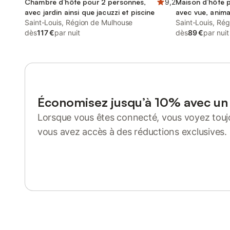
Chambre d’hôte pour 2 personnes,
9,2
Maison d’hôte 
avec jardin ainsi que jacuzzi et piscine
avec vue, anim
Saint-Louis, Région de Mulhouse
Saint-Louis, Ré
dès
117 €
par nuit
dès
89 €
par nuit
Économisez jusqu’à 10% avec u
Lorsque vous êtes connecté, vous voyez toujo
vous avez accès à des réductions exclusives.
Se connecter ou s'inscrire