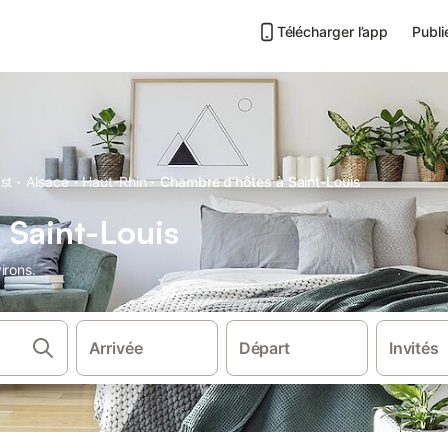
Télécharger l’app
Publi
·
·
·
st
Alsace
Haut-Rhin
Chambre d’hôtes à Saint-Louis
 Saint-Louis
irons.
Arrivée
Départ
Invités