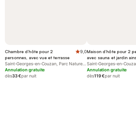
Chambre d’hôte pour 2
9,0
Maison d’hôte pour 2 p
personnes, avec vue et terrasse
avec sauna et jardin ain
Saint-Georges-en-Couzan, Parc Naturel
piscine et vue
Saint-Georges-en-Couzan
Régional Livradois-Forez
Annulation gratuite
Régional Livradois-Forez
Annulation gratuite
dès
33 €
par nuit
dès
119 €
par nuit
Connectez-vous et économisez
Se connecter
jusqu'à 10% sur nos logements.