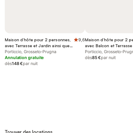
Maison d’hôte pour 2 personnes,
9,6
Maison d’hôte pour 2 p
avec Terrasse et Jardin ainsi que
avec Balcon et Terrasse 
Piscine et Vue
Porticcio, Grosseto-Prugna
Jardin et Piscine
Porticcio, Grosseto-Prug
Annulation gratuite
dès
85 €
par nuit
dès
148 €
par nuit
Connectez-vous et économisez
Se connecter
jusqu'à 10% sur nos logements.
Trouver des locations