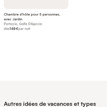
Chambre d’hôte pour 5 personnes,
avec Jardin
Porticcio, Golfe D'Ajaccio
dès
149 €
par nuit
Connectez-vous et économisez
Se connecter
jusqu'à 10% sur nos logements.
Autres idées de vacances et types