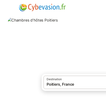
·
·
Locations de vacances
France
Nouvell
Chambres d'hôtes 
chambres d'hôtes à Poitiers et ses environ
Destination