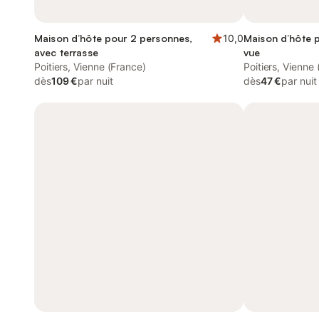
Maison d’hôte pour 2 personnes,
10,0
Maison d’hôte 
avec terrasse
vue
Poitiers, Vienne (France)
Poitiers, Vienne
dès
109 €
par nuit
dès
47 €
par nuit