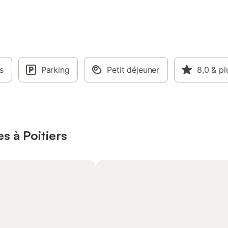
s
Parking
Petit déjeuner
8,0
& pl
s à Poitiers