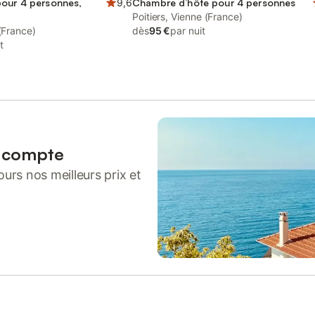
pour 4 personnes,
9,6
Chambre d’hôte pour 4 personnes
Poitiers, Vienne (France)
 (France)
dès
95 €
par nuit
t
n compte
urs nos meilleurs prix et