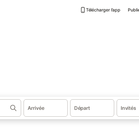
Télécharger l’app
Publi
·
·
e-Aquitaine
Vienne (France)
Chambre d’hôtes à Poitiers
Poitiers
s.
Arrivée
Départ
Invités