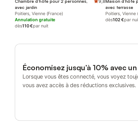
Chambre d’hôte pour 2 personnes,
9,8
Maison d’hôte 
avec jardin
avec terrasse
Poitiers, Vienne (France)
Poitiers, Vienne
Annulation gratuite
dès
102 €
par nui
dès
110 €
par nuit
Économisez jusqu’à 10% avec u
Lorsque vous êtes connecté, vous voyez toujo
vous avez accès à des réductions exclusives.
Se connecter ou s'inscrire