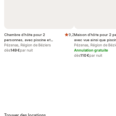
Chambre d’hôte pour 2
9,2
Maison d’hôte pour 2 p
personnes, avec piscine et
avec vue ainsi que piscin
terrasse ainsi que jacuzzi et jardin
Pézenas, Région de Béziers
Pézenas, Région de Bézi
dès
149 €
par nuit
Annulation gratuite
dès
110 €
par nuit
Connectez-vous et économisez
Se connecter
jusqu'à 10% sur nos logements.
Trouver des locations