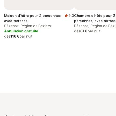
Maison d’hôte pour 2 personnes,
9,0
Chambre d’hôte pour 3
avec terrasse
personnes, avec terrass
Pézenas, Région de Béziers
Pézenas, Région de Bézi
Annulation gratuite
dès
81 €
par nuit
dès
116 €
par nuit
Connectez-vous et économisez
Se connecter
jusqu'à 10% sur nos logements.