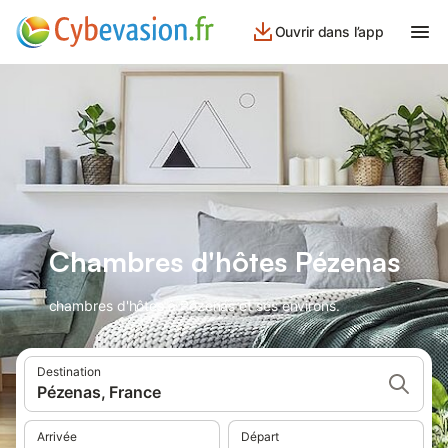
Ouvrir dans l’app
Chambres d'hôtes Pézenas
chambres d'hôtes à Pézenas et ses environs.
Destination
Pézenas, France
Arrivée
Départ