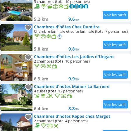
5 chambres (total 10 personnes)
5.2 km
9.6
/10
Chambres d'hôtes Chez Dumitra
Chambre familiale et suite familiale (total 7 personnes)
5.8 km
9.8
/10
Chambres d'hôtes Les Jardins d'Ungaro
2 chambres (total 10 personnes)
6.3 km
9.9
/10
Chambres d'hôtes Manoir La Barrière
4 suites (total 12 personnes)
6.4 km
8.8
/10
Chambres d'hôtes Repos chez Margot
2 chambres (total 4 personnes)