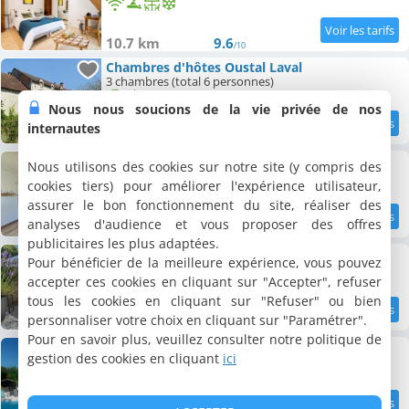
10.7 km
9.6
/10
Chambres d'hôtes Oustal Laval
3 chambres (total 6 personnes)
Nous nous soucions de la vie privée de nos
internautes
10.8 km
8.8
/10
Chambre d'hôtes Jonadam
Nous utilisons des cookies sur notre site (y compris des
Chambre double, 2 personnes
cookies tiers) pour améliorer l'expérience utilisateur,
assurer le bon fonctionnement du site, réaliser des
analyses d'audience et vous proposer des offres
10.9 km
9.9
/10
publicitaires les plus adaptées.
Chambre d'hôtes Lavande
Pour bénéficier de la meilleure expérience, vous pouvez
Chambre double, 2 personnes
accepter ces cookies en cliquant sur "Accepter", refuser
tous les cookies en cliquant sur "Refuser" ou bien
personnaliser votre choix en cliquant sur "Paramétrer".
11.4 km
9.4
/10
Pour en savoir plus, veuillez consulter notre politique de
Chambres d'hôtes Domaine des Catalpas
gestion des cookies en cliquant
ici
5 chambres (total 10 personnes)