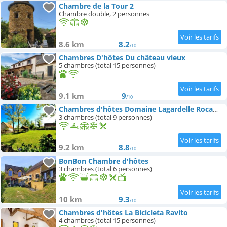
Chambre de la Tour 2
Chambre double, 2 personnes
8.6 km
8.2
/10
Chambres D'hôtes Du château vieux
5 chambres (total 15 personnes)
9.1 km
9
/10
Chambres d'hôtes Domaine Lagardelle Rocamadour
3 chambres (total 9 personnes)
9.2 km
8.8
/10
BonBon Chambre d'hôtes
3 chambres (total 6 personnes)
10 km
9.3
/10
Chambres d'hôtes La Bicicleta Ravito
4 chambres (total 15 personnes)