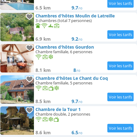
6.5 km
9.7
/10
Chambres d'hôtes Moulin de Latreille
3 chambres (total 7 personnes)
6.9 km
9.2
/10
Chambres d'hôtes Gourdon
Chambre familiale, 6 personnes
8.1 km
8
/10
Chambre d'hôtes Le Chant du Coq
Chambre familiale, 5 personnes
8.5 km
9.7
/10
Chambre de la Tour 1
Chambre double, 2 personnes
8.6 km
6.5
/10