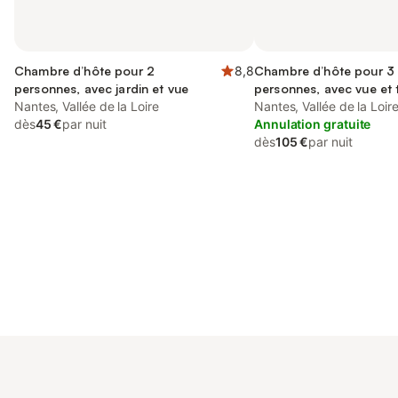
Chambre d’hôte pour 2
8,8
Chambre d’hôte pour 3
personnes, avec jardin et vue
personnes, avec vue et 
Nantes, Vallée de la Loire
Nantes, Vallée de la Loir
dès
45 €
par nuit
Annulation gratuite
dès
105 €
par nuit
Connectez-vous et économisez
Se connecter
jusqu'à 10% sur nos logements.