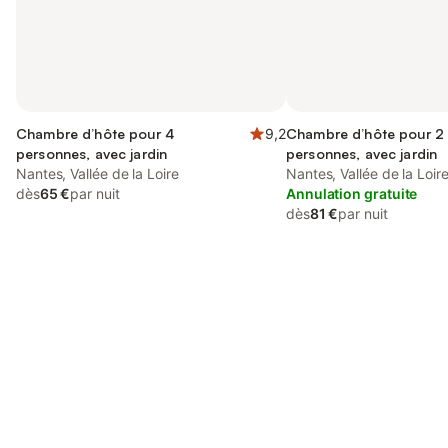
Chambre d’hôte pour 4
9,2
Chambre d’hôte pour 2
personnes, avec jardin
personnes, avec jardin
Nantes, Vallée de la Loire
Nantes, Vallée de la Loir
dès
65 €
par nuit
Annulation gratuite
dès
81 €
par nuit
Connectez-vous et économisez
Se connecter
jusqu'à 10% sur nos logements.