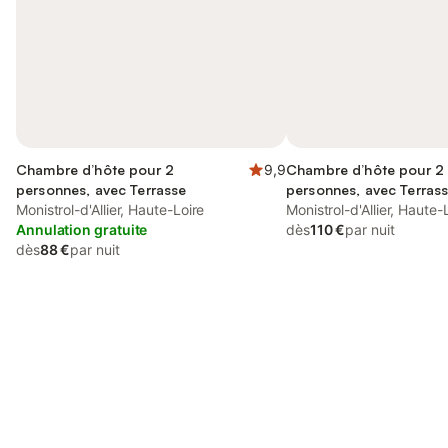
Chambre d’hôte pour 2
9,9
Chambre d’hôte pour 2
personnes, avec Terrasse
personnes, avec Terrass
Monistrol-d'Allier, Haute-Loire
que Jardin et Vue
Monistrol-d'Allier, Haute-
Annulation gratuite
dès
110 €
par nuit
dès
88 €
par nuit
Connectez-vous et économisez
Se connecter
jusqu'à 10% sur nos logements.