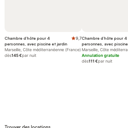
Chambre d’hôte pour 4
9,7
Chambre d’hôte pour 4
personnes, avec piscine et jardin
personnes, avec piscine 
Marseille, Côte méditerranéenne (France)
Marseille, Côte méditerr
dès
145 €
par nuit
Annulation gratuite
dès
111 €
par nuit
Connectez-vous et économisez
Se connecter
jusqu'à 10% sur nos logements.
Trouver des locations