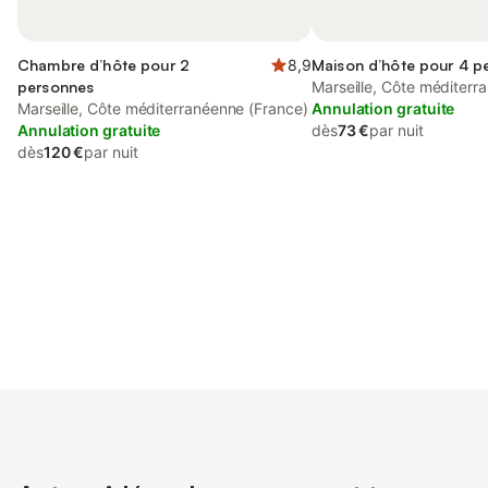
Chambre d’hôte pour 2
8,9
Maison d’hôte pour 4 p
personnes
Marseille, Côte méditerr
Marseille, Côte méditerranéenne (France)
Annulation gratuite
Annulation gratuite
dès
73 €
par nuit
dès
120 €
par nuit
Connectez-vous et économisez
Se connecter
jusqu'à 10% sur nos logements.