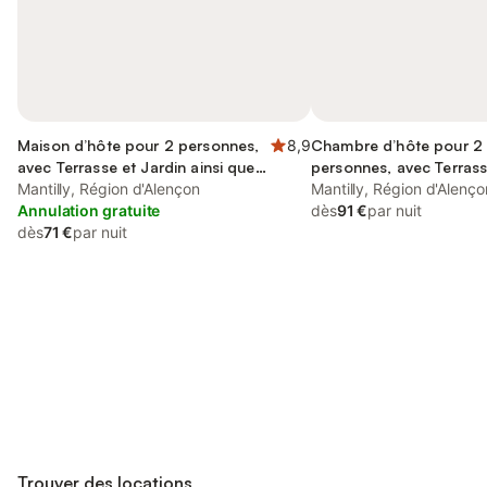
Maison d’hôte pour 2 personnes,
8,9
Chambre d’hôte pour 2
avec Terrasse et Jardin ainsi que
personnes, avec Terrass
Piscine et Vue
Mantilly, Région d'Alençon
que Jardin et Vue
Mantilly, Région d'Alenço
Annulation gratuite
dès
91 €
par nuit
dès
71 €
par nuit
Connectez-vous et économisez
Se connecter
jusqu'à 10% sur nos logements.
Trouver des locations