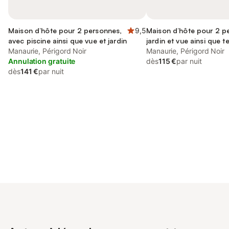
Maison d’hôte pour 2 personnes,
9,5
Maison d’hôte pour 2 p
avec piscine ainsi que vue et jardin
jardin et vue ainsi que t
Manaurie, Périgord Noir
piscine
Manaurie, Périgord Noir
Annulation gratuite
dès
115 €
par nuit
dès
141 €
par nuit
Connectez-vous et économisez
Se connecter
jusqu'à 10% sur nos logements.