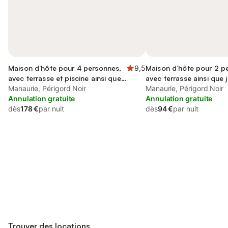
Maison d’hôte pour 4 personnes,
9,5
Maison d’hôte pour 2 p
avec terrasse et piscine ainsi que
avec terrasse ainsi que j
vue et jardin
Manaurie, Périgord Noir
piscine
Manaurie, Périgord Noir
Annulation gratuite
Annulation gratuite
dès
178 €
par nuit
dès
94 €
par nuit
Connectez-vous et économisez
Se connecter
jusqu'à 10% sur nos logements.
Trouver des locations