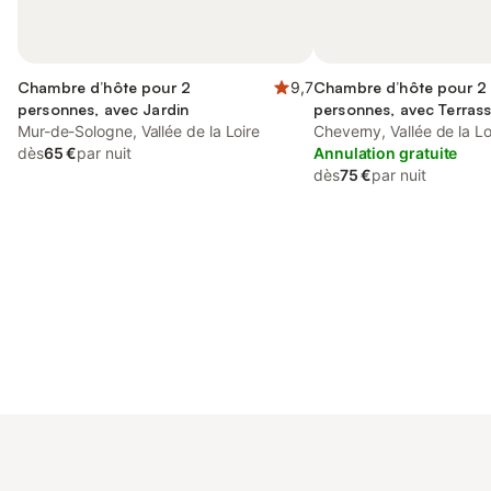
Chambre d’hôte pour 2
9,7
Chambre d’hôte pour 2
personnes, avec Jardin
personnes, avec Terrass
Mur-de-Sologne, Vallée de la Loire
Jardin
Cheverny, Vallée de la Lo
dès
65 €
par nuit
Annulation gratuite
dès
75 €
par nuit
Connectez-vous et économisez
Se connecter
jusqu'à 10% sur nos logements.