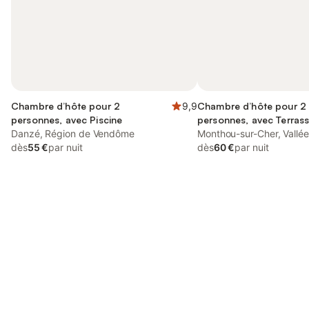
Chambre d’hôte pour 2
9,9
Chambre d’hôte pour 2
personnes, avec Piscine
personnes, avec Terrass
Danzé, Région de Vendôme
Jardin et Piscine
Monthou-sur-Cher, Vallée 
dès
55 €
par nuit
dès
60 €
par nuit
Connectez-vous et économisez
Se connecter
jusqu'à 10% sur nos logements.