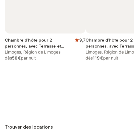
Chambre d’hôte pour 2
9,7
Chambre d’hôte pour 2
personnes, avec Terrasse et
personnes, avec Terrass
Jardin
Limoges, Région de Limoges
que Jardin et Piscine
Limoges, Région de Lim
dès
50 €
par nuit
dès
119 €
par nuit
Connectez-vous et économisez
Se connecter
jusqu'à 10% sur nos logements.
Trouver des locations