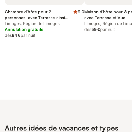
Chambre d’hôte pour 2
9,0
Maison d’hôte pour 8 p
personnes, avec Terrasse ainsi
avec Terrasse et Vue
que Jardin et Vue
Limoges, Région de Limoges
Limoges, Région de Lim
Annulation gratuite
dès
59 €
par nuit
dès
94 €
par nuit
Connectez-vous et économisez
Se connecter
jusqu'à 10% sur nos logements.
Autres idées de vacances et types