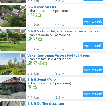
3.5 km
8.8
/10
B & B Maison Lize
2 chambres (total 5 personnes)
3.6 km
9.9
/10
B & B Victors Hof, met zwemvijver en leuke diertjes
Chambre double, 2 personnes
3.9 km
9.5
/10
Vakantiewoning Victors Hof tot 4 pers
Chambre familiale, 4 personnes
3.9 km
9.5
/10
B & B Sogni d'oro
2 chambres (total 4 personnes)
4.4 km
8.8
/10
B & B De Tiendeschuur