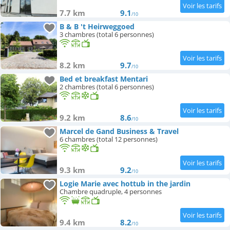
7.7 km
9.1
/10
B & B 't Heirweggoed
3 chambres (total 6 personnes)
8.2 km
9.7
/10
Bed et breakfast Mentari
2 chambres (total 6 personnes)
9.2 km
8.6
/10
Marcel de Gand Business & Travel
6 chambres (total 12 personnes)
9.3 km
9.2
/10
Logie Marie avec hottub in the jardin
Chambre quadruple, 4 personnes
9.4 km
8.2
/10