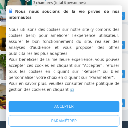
3 chambres (total 6 personnes)
Nous nous soucions de la vie privée de nos
internautes
11.9 km
9.2
/10
Fred & Breakfast
Nous utilisons des cookies sur notre site (y compris des
4 chambres (total 9 personnes)
cookies tiers) pour améliorer l'expérience utilisateur,
assurer le bon fonctionnement du site, réaliser des
analyses d'audience et vous proposer des offres
11.9 km
8.4
/10
publicitaires les plus adaptées.
B & B Allegra Nova
Pour bénéficier de la meilleure expérience, vous pouvez
3 chambres (total 9 personnes)
accepter ces cookies en cliquant sur "Accepter", refuser
tous les cookies en cliquant sur "Refuser" ou bien
personnaliser votre choix en cliquant sur "Paramétrer".
12 km
9.2
/10
Pour en savoir plus, veuillez consulter notre politique de
B & B Tempelhof
gestion des cookies en cliquant
ici
2 chambres (total 12 personnes)
ACCEPTER
12 km
8.5
/10
PARAMÉTRER
© Copyright 1998 - 2026 Cybevasion