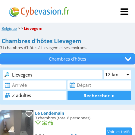
Belgique
>
>
Lievegem
Chambres d'hôtes Lievegem
31
chambres d'hôtes à Lievegem et ses environs.
Chambres d'hôtes
Tous les hébergements
Hôtels
Locations de vacances
Appartements
Le Lendemain
3 chambres (total 8 personnes)
Campings