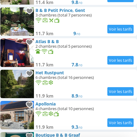
11.4 km
9.8
/10
B & B Petit Prince, Gent
3 chambres (total 7 personnes)
11.7 km
9
/10
Atlas B & B
2 chambres (total 5 personnes)
11.7 km
7.8
/10
Het Rustpunt
6 chambres (total 16 personnes)
11.9 km
8.9
/10
Apollonia
4 chambres (total 10 personnes)
11.9 km
9.3
/10
Boutique B & B Graaf