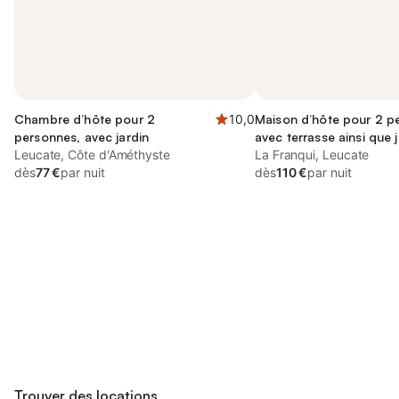
Chambre d’hôte pour 2
10,0
Maison d’hôte pour 2 p
personnes, avec jardin
avec terrasse ainsi que j
Leucate, Côte d'Améthyste
vue, animaux acceptés
La Franqui, Leucate
dès
77 €
par nuit
dès
110 €
par nuit
Connectez-vous et économisez
Se connecter
jusqu'à 10% sur nos logements.
Trouver des locations