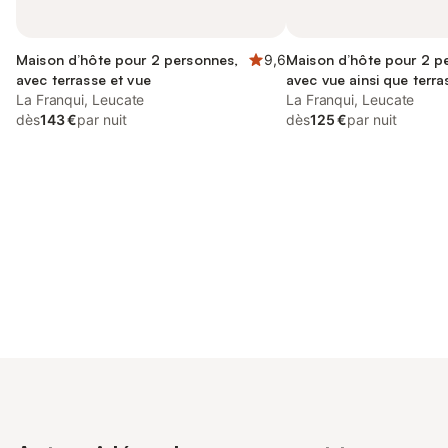
Maison d’hôte pour 2 personnes,
9,6
Maison d’hôte pour 2 p
avec terrasse et vue
avec vue ainsi que terra
La Franqui, Leucate
jardin
La Franqui, Leucate
dès
143 €
par nuit
dès
125 €
par nuit
Connectez-vous et économisez
Se connecter
jusqu'à 10% sur nos logements.