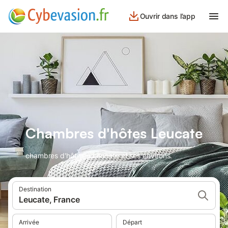
Ouvrir dans l’app
Chambres d'hôtes Leucate
chambres d'hôtes à Leucate et ses environs.
Destination
Leucate, France
Arrivée
Départ