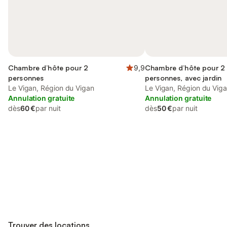
Chambre d’hôte pour 2
9,9
Chambre d’hôte pour 2
personnes
personnes, avec jardin
Le Vigan, Région du Vigan
Le Vigan, Région du Vig
Annulation gratuite
Annulation gratuite
dès
60 €
par nuit
dès
50 €
par nuit
Connectez-vous et économisez
Se connecter
jusqu'à 10% sur nos logements.
Trouver des locations