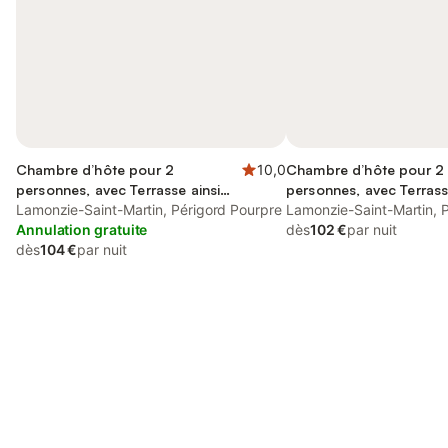
Chambre d’hôte pour 2
10,0
Chambre d’hôte pour 2
personnes, avec Terrasse ainsi
personnes, avec Terrass
que Jardin et Piscine
Lamonzie-Saint-Martin, Périgord Pourpre
Jardin ainsi que Piscine
Lamonzie-Saint-Martin, 
Annulation gratuite
dès
102 €
par nuit
dès
104 €
par nuit
Connectez-vous et économisez
Se connecter
jusqu'à 10% sur nos logements.