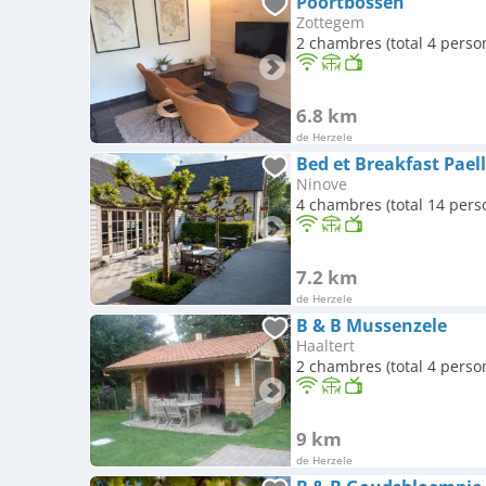
Poortbossen
Zottegem
2 chambres (total 4 perso
6.8 km
de Herzele
Bed et Breakfast Pael
Ninove
4 chambres (total 14 pers
7.2 km
de Herzele
B & B Mussenzele
Haaltert
2 chambres (total 4 perso
9 km
de Herzele