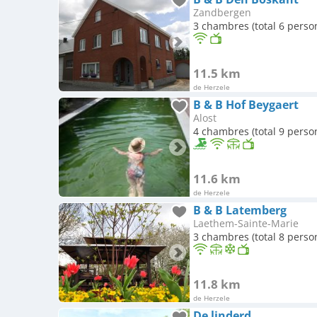
Zandbergen
3 chambres (total 6 perso
11.5 km
de Herzele
B & B Hof Beygaert
Alost
4 chambres (total 9 perso
11.6 km
de Herzele
B & B Latemberg
Laethem-Sainte-Marie
3 chambres (total 8 perso
11.8 km
de Herzele
De linderd