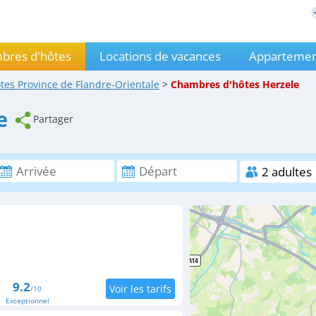
bres d'hôtes
Locations de vacances
Appartemen
ôtes
Province de Flandre-Orientale
>
Chambres d'hôtes
Herzele
e
Partager
9.2
/10
Exceptionnel