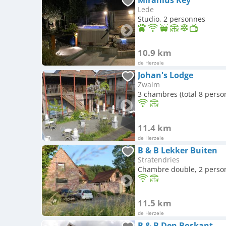
Miranius Rey
Lede
Studio, 2 personnes
10.9 km
de Herzele
Johan's Lodge
Zwalm
3 chambres (total 8 perso
11.4 km
de Herzele
B & B Lekker Buiten
Stratendries
Chambre double, 2 perso
11.5 km
de Herzele
B & B Den Boskant