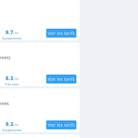
9.7
/10
Exceptionnel
nnes)
8.3
/10
Très bien
nnes
9.3
/10
Exceptionnel