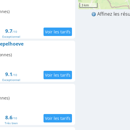
3 km
nnes)
Affinez les rés
9.7
/10
Exceptionnel
lepelhoeve
onnes)
9.1
/10
Exceptionnel
nnes)
8.6
/10
Très bien