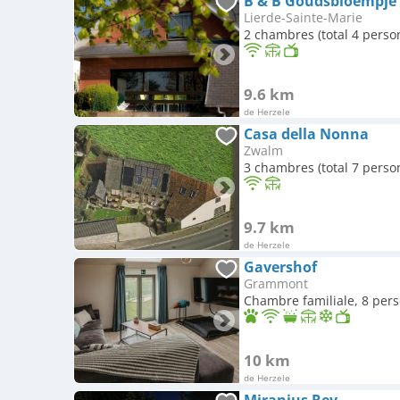
B & B Goudsbloempje
Lierde-Sainte-Marie
2 chambres (total 4 perso
9.6 km
de Herzele
Casa della Nonna
Zwalm
3 chambres (total 7 perso
9.7 km
de Herzele
Gavershof
Grammont
Chambre familiale, 8 per
10 km
de Herzele