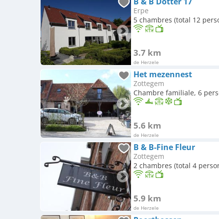
B & B Dotter 17
Erpe
5 chambres (total 12 pers
3.7 km
de Herzele
Het mezennest
Zottegem
Chambre familiale, 6 per
5.6 km
de Herzele
B & B-Fine Fleur
Zottegem
2 chambres (total 4 perso
5.9 km
de Herzele