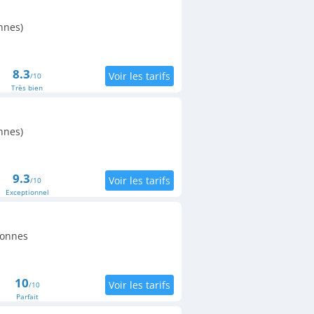
nnes)
8.3
/10
Très bien
nnes)
9.3
/10
Exceptionnel
sonnes
10
/10
Parfait