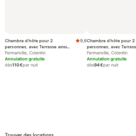
Chambre d’hôte pour 2
9,6
Chambre d’hôte pour 2
personnes, avec Terrasse ainsi
personnes, avec Terrass
que Jardin et Vue
Fermanville, Cotentin
que Jardin et Vue
Fermanville, Cotentin
Annulation gratuite
Annulation gratuite
dès
110 €
par nuit
dès
94 €
par nuit
Connectez-vous et économisez
Se connecter
jusqu'à 10% sur nos logements.
Trouver des locations