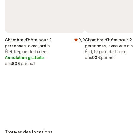
Chambre d’hôte pour 2
9,9
Chambre d’hôte pour 2
personnes, avec jardin
personnes, avec vue ain
Étel, Région de Lorient
terrasse et jardin
Étel, Région de Lorient
Annulation gratuite
dès
93 €
par nuit
dès
80 €
par nuit
Connectez-vous et économisez
Se connecter
jusqu'à 10% sur nos logements.
Trouver des locations