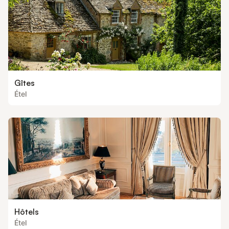
Gîtes
Étel
Hôtels
Étel