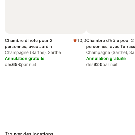
Chambre d’hôte pour 2
10,0
Chambre d’hôte pour 2
personnes, avec Jardin
personnes, avec Terrass
Champagné (Sarthe), Sarthe
que Jardin et Vue
Champagné (Sarthe), Sa
Annulation gratuite
Annulation gratuite
dès
65 €
par nuit
dès
92 €
par nuit
Connectez-vous et économisez
Se connecter
jusqu'à 10% sur nos logements.
Trouver des locations