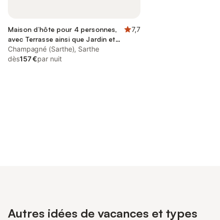
Maison d’hôte pour 4 personnes,
7,7
avec Terrasse ainsi que Jardin et
Vue
Champagné (Sarthe), Sarthe
dès
157 €
par nuit
Connectez-vous et économisez
Se connecter
jusqu'à 10% sur nos logements.
Autres idées de vacances et types