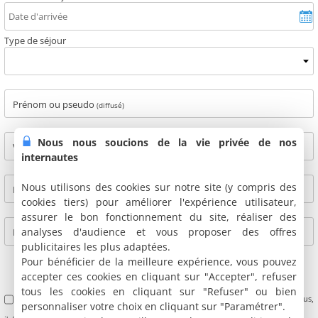
Type de séjour
Prénom ou pseudo
(diffusé)
Nous nous soucions de la vie privée de nos
Ville
(diffusé)
internautes
Nous utilisons des cookies sur notre site (y compris des
Nom
(non diffusé)
cookies tiers) pour améliorer l'expérience utilisateur,
assurer le bon fonctionnement du site, réaliser des
analyses d'audience et vous proposer des offres
E-mail
(non diffusé)
publicitaires les plus adaptées.
Pour bénéficier de la meilleure expérience, vous pouvez
accepter ces cookies en cliquant sur "Accepter", refuser
tous les cookies en cliquant sur "Refuser" ou bien
J'accepte les Conditions Générales d'Utilisation des avis clients (
CGU
). De plus,
personnaliser votre choix en cliquant sur "Paramétrer".