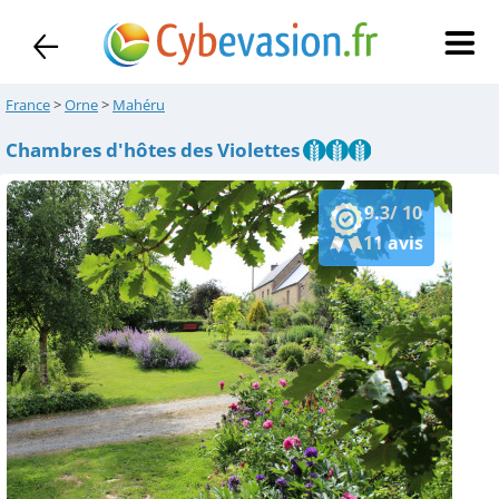
France
>
Orne
>
Mahéru
Chambres d'hôtes des Violettes
9.3/ 10
11 avis