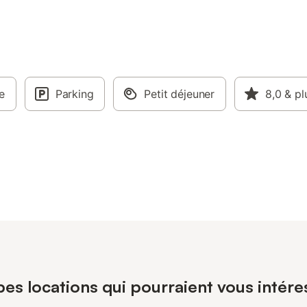
e
Parking
Petit déjeuner
8,0
& pl
pes locations qui pourraient vous intére