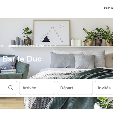
Publi
·
st
Chambre d’hôtes à Bar-le-Duc
 Bar le Duc
rons.
Arrivée
Départ
Invités