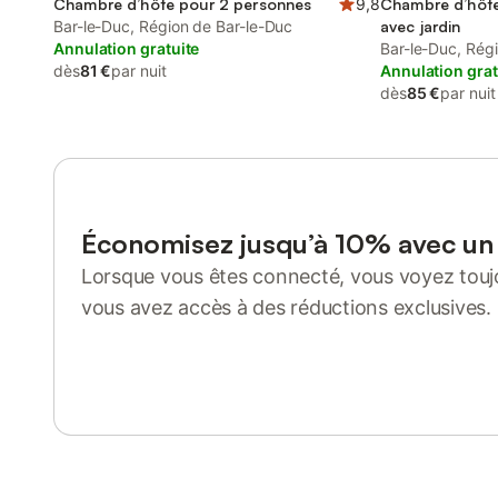
Chambre d’hôte pour 2 personnes
9,8
Chambre d’hôte
Bar-le-Duc, Région de Bar-le-Duc
avec jardin
Annulation gratuite
Bar-le-Duc, Rég
dès
81 €
par nuit
Annulation grat
dès
85 €
par nuit
Économisez jusqu’à 10% avec u
Lorsque vous êtes connecté, vous voyez toujo
vous avez accès à des réductions exclusives.
Se connecter ou s'inscrire