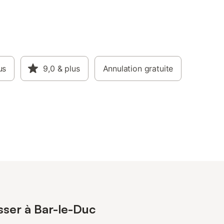
us
9,0
& plus
Annulation gratuite
sser à Bar-le-Duc