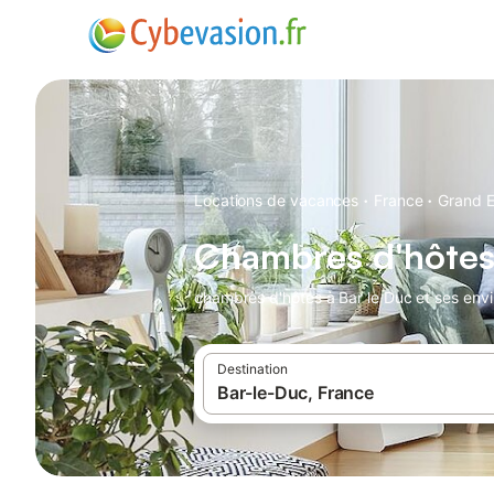
·
·
Locations de vacances
France
Grand E
Chambres d'hôtes
chambres d'hôtes à Bar le Duc et ses envi
Destination