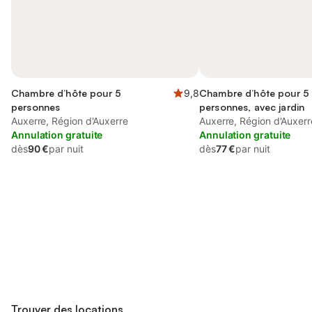
Chambre d’hôte pour 5
9,8
Chambre d’hôte pour 5
personnes
personnes, avec jardin
Auxerre, Région d'Auxerre
Auxerre, Région d'Auxerr
Annulation gratuite
Annulation gratuite
dès
90 €
par nuit
dès
77 €
par nuit
Connectez-vous et économisez
Se connecter
jusqu'à 10% sur nos logements.
Trouver des locations