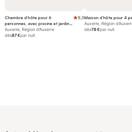
Chambre d’hôte pour 6
9,0
Maison d’hôte pour 4 p
personnes, avec piscine et jardin,
Auxerre, Région d'Auxerr
animaux acceptés
Auxerre, Région d'Auxerre
dès
78 €
par nuit
dès
87 €
par nuit
Connectez-vous et économisez
Se connecter
jusqu'à 10% sur nos logements.