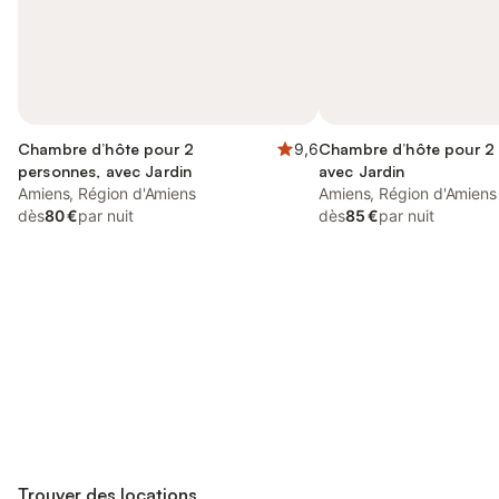
Chambre d’hôte pour 2
9,6
Chambre d’hôte pour 2
personnes, avec Jardin
avec Jardin
Amiens, Région d'Amiens
Amiens, Région d'Amiens
dès
80 €
par nuit
dès
85 €
par nuit
Connectez-vous et économisez
Se connecter
jusqu'à 10% sur nos logements.
Trouver des locations