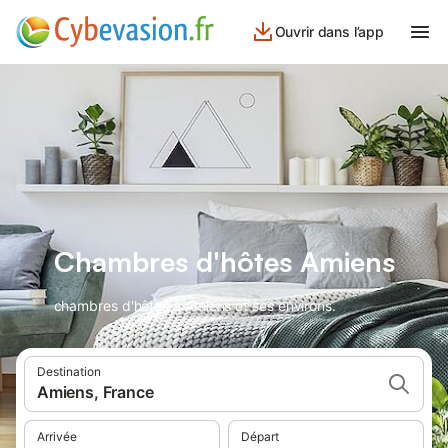
Ouvrir dans l’app
Chambres d'hôtes Amiens
chambres d'hôtes à Amiens et ses environs.
Destination
Amiens, France
Arrivée
Départ