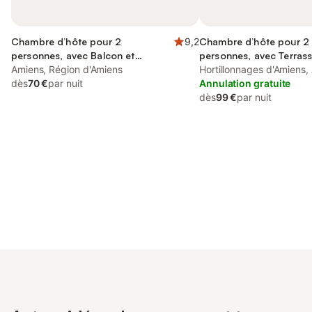
Chambre d’hôte pour 2
9,2
Chambre d’hôte pour 2
personnes, avec Balcon et
personnes, avec Terrass
Terrasse
Amiens, Région d'Amiens
que Jardin et Vue
Hortillonnages d'Amiens,
dès
70 €
par nuit
Annulation gratuite
dès
99 €
par nuit
Connectez-vous et économisez
Se connecter
jusqu'à 10% sur nos logements.