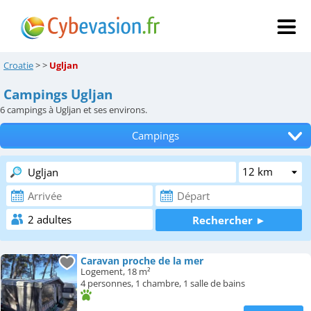
Croatie
>
>
Ugljan
Campings Ugljan
6
campings à Ugljan et ses environs.
Campings
Tous les hébergements
Hôtels
Chambres d'hôtes
Locations de vacances
Caravan proche de la mer
Logement, 18 m²
Appartements
4 personnes, 1 chambre, 1 salle de bains