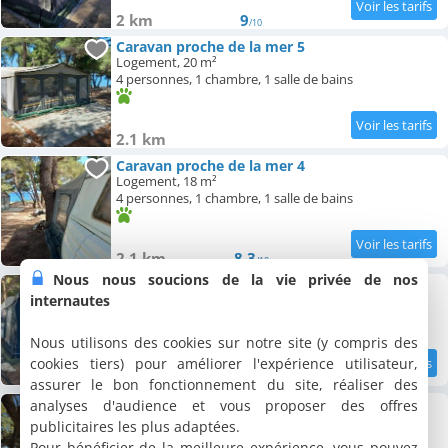
2 km
9
/10
Caravan proche de la mer 5
Logement, 20 m²
4 personnes, 1 chambre, 1 salle de bains
2.1 km
Caravan proche de la mer 4
Logement, 18 m²
4 personnes, 1 chambre, 1 salle de bains
2.1 km
8.3
/10
Nous nous soucions de la vie privée de nos
Caravan proche de la mer 6
internautes
Logement, 20 m²
4 personnes, 1 chambre, 1 salle de bains
Nous utilisons des cookies sur notre site (y compris des
cookies tiers) pour améliorer l'expérience utilisateur,
2.1 km
9.2
/10
assurer le bon fonctionnement du site, réaliser des
Caravan proche de la mer 2
analyses d'audience et vous proposer des offres
Logement, 18 m²
publicitaires les plus adaptées.
4 personnes, 1 chambre, 1 salle de bains
Pour bénéficier de la meilleure expérience, vous pouvez