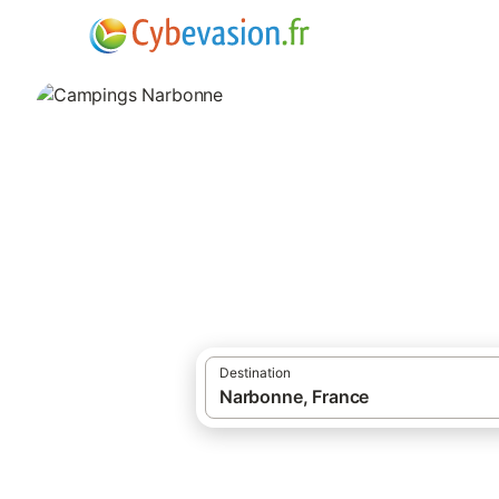
·
Locations de vacances
Campings à Nar
Campings Narbo
campings à Narbonne et ses environs.
Destination