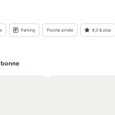
s
Parking
Piscine privée
8,0
& plus
arbonne