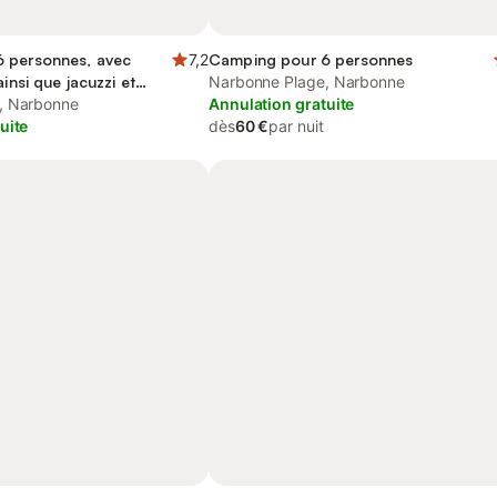
 personnes, avec
7,2
Camping pour 6 personnes
ainsi que jacuzzi et
Narbonne Plage, Narbonne
, Narbonne
Annulation gratuite
uite
dès
60 €
par nuit