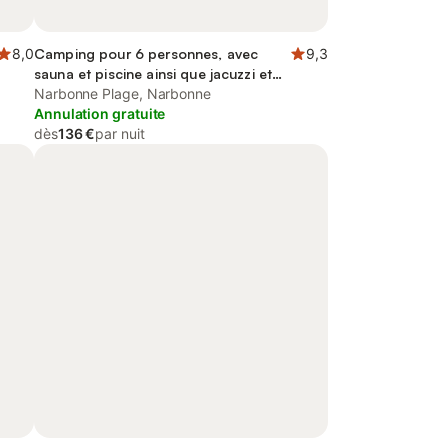
8,0
Camping pour 6 personnes, avec
9,3
sauna et piscine ainsi que jacuzzi et
terrasse
Narbonne Plage, Narbonne
Annulation gratuite
dès
136 €
par nuit