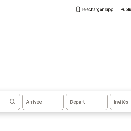
Télécharger l’app
Publi
bonne
nne
Arrivée
Départ
Invités