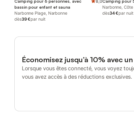
Camping pour 6 personnes, avec
8,0
Camping pour 5
bassin pour enfant et sauna
Narbonne, Côte
Narbonne Plage, Narbonne
dès
34 €
par nuit
dès
39 €
par nuit
Économisez jusqu’à 10% avec u
Lorsque vous êtes connecté, vous voyez toujo
vous avez accès à des réductions exclusives.
Se connecter ou s'inscrire