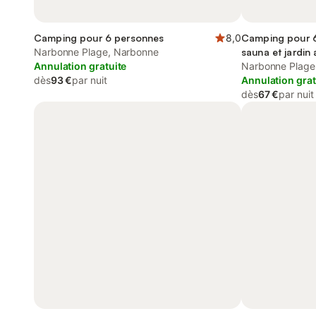
Camping pour 6 personnes
8,0
Camping pour 6
Narbonne Plage, Narbonne
sauna et jardin 
Annulation gratuite
piscine
Narbonne Plage
dès
93 €
par nuit
Annulation grat
dès
67 €
par nuit