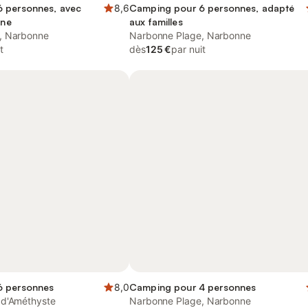
 personnes, avec
8,6
Camping pour 6 personnes, adapté
ine
aux familles
, Narbonne
Narbonne Plage, Narbonne
t
dès
125 €
par nuit
6 personnes
8,0
Camping pour 4 personnes
 d'Améthyste
Narbonne Plage, Narbonne