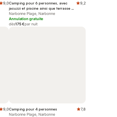
9,0
Camping pour 6 personnes, avec
9,2
jacuzzi et piscine ainsi que terrasse et
bassin pour enfant
Narbonne Plage, Narbonne
Annulation gratuite
dès
175 €
par nuit
9,0
Camping pour 4 personnes
7,8
Narbonne Plage, Narbonne