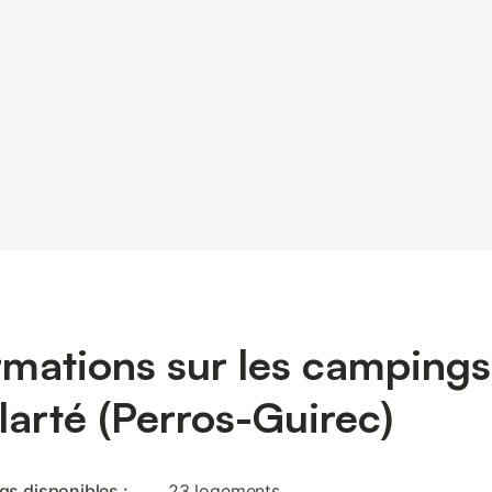
rmations sur les campings
larté (Perros-Guirec)
s disponibles :
23 logements