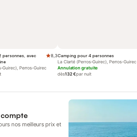
 personnes, avec
8,3
Camping pour 4 personnes
ine
La Clarté (Perros-Guirec), Perros-Guirec
s-Guirec), Perros-Guirec
Annulation gratuite
t
dès
132 €
par nuit
n compte
urs nos meilleurs prix et