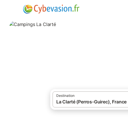
·
·
Locations de vacances
Cotes-d'Armor
Campings La Clar
campings à La Clarté et ses environs.
Destination