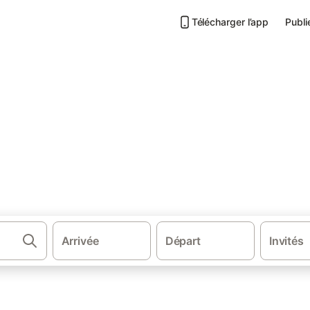
Télécharger l’app
Publi
·
Perros-Guirec
Campings La Clarté (Perros-Guirec)
té
Arrivée
Départ
Invités