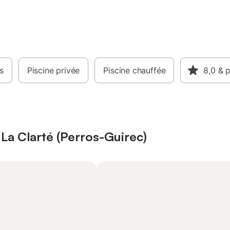
s
Piscine privée
Piscine chauffée
8,0
& p
La Clarté (Perros-Guirec)