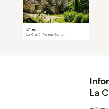
Gîtes
La Clarté (Perros-Guirec)
Info
La C
🏡 Camping