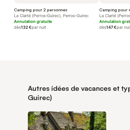
Camping pour 2 personnes
Camping pour 
La Clarté (Perros-Guirec), Perros-Guirec
La Clarté (Perro
Annulation gratuite
Annulation grat
dès
132 €
par nuit
dès
147 €
par nui
Autres idées de vacances et typ
Guirec)