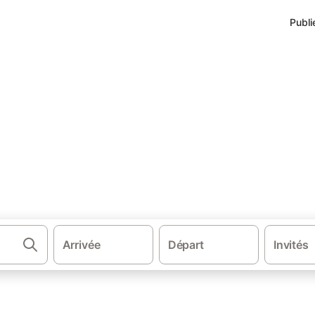
Publi
ngs à Jouars-Pontchartrain
Pontchartrain
virons.
Arrivée
Départ
Invités