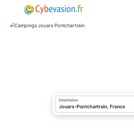
·
·
Locations de vacances
Yvelines
Campi
Campings Jouars 
campings à Jouars Pontchartrain et ses en
Destination