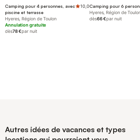
Camping pour 4 personnes, avec
10,0
Camping pour 6 person
piscine et terrasse
Hyeres, Région de Toulo
Hyeres, Région de Toulon
dès
66 €
par nuit
Annulation gratuite
dès
78 €
par nuit
Connectez-vous et économisez
Se connecter
jusqu'à 10% sur nos logements.
Autres idées de vacances et types
locations qui pourraient vous