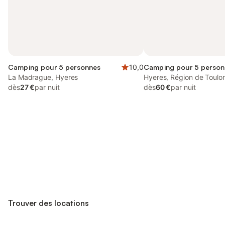
Camping pour 5 personnes
10,0
Camping pour 5 person
La Madrague, Hyeres
Hyeres, Région de Toulo
dès
27 €
par nuit
dès
60 €
par nuit
Connectez-vous et économisez
Se connecter
jusqu'à 10% sur nos logements.
Trouver des locations