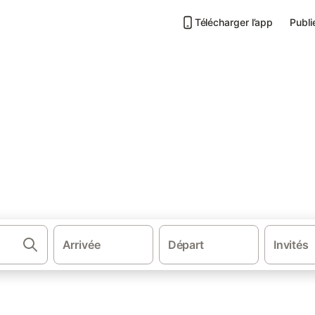
Télécharger l’app
Publi
Campings à Erquy
Arrivée
Départ
Invités