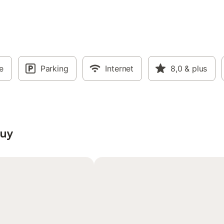
e
Parking
Internet
8,0
& plus
quy