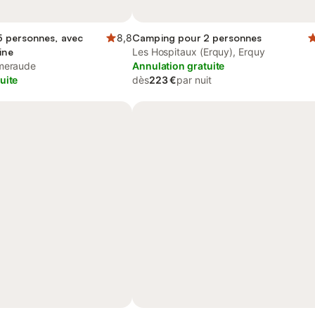
 personnes, avec
8,8
Camping pour 2 personnes
ine
Les Hospitaux (Erquy), Erquy
Émeraude
Annulation gratuite
uite
dès
223 €
par nuit