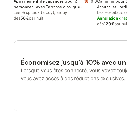
Appartement de vacances pour 3
10,0
Camping pour 8
personnes, avec Terrasse ainsi que
Jacuzzi et Jard
Sauna et Vue
Les Hospitaux (Erquy), Erquy
Les Hospitaux (
dès
58 €
par nuit
Annulation grat
dès
120 €
par nui
Économisez jusqu’à 10% avec u
Lorsque vous êtes connecté, vous voyez toujo
vous avez accès à des réductions exclusives.
Se connecter ou s'inscrire