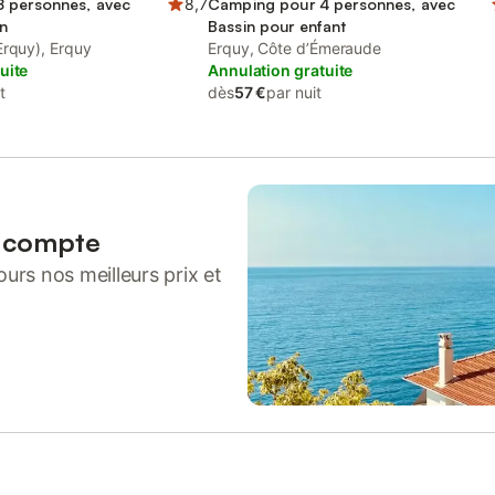
 personnes, avec
8,7
Camping pour 4 personnes, avec
in
Bassin pour enfant
Erquy), Erquy
Erquy, Côte d’Émeraude
uite
Annulation gratuite
t
dès
57 €
par nuit
n compte
urs nos meilleurs prix et