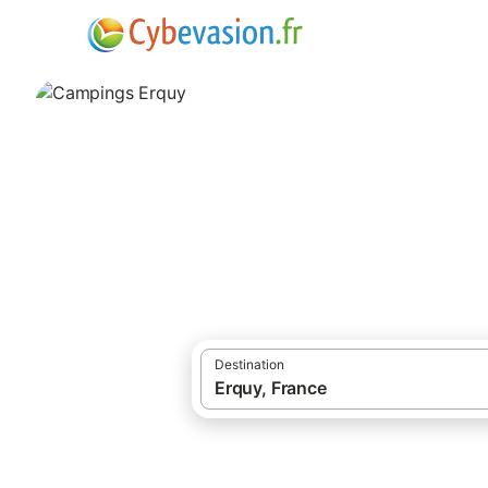
·
·
Locations de vacances
Cotes-d'Armor
Campings Erquy
campings à Erquy et ses environs.
Destination