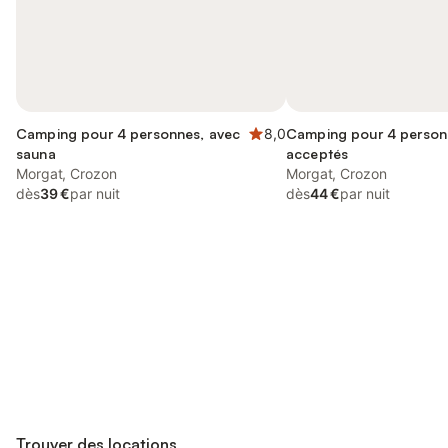
Camping pour 4 personnes, avec
8,0
Camping pour 4 person
sauna
acceptés
Morgat, Crozon
Morgat, Crozon
dès
39 €
par nuit
dès
44 €
par nuit
Connectez-vous et économisez
Se connecter
jusqu'à 10% sur nos logements.
Trouver des locations