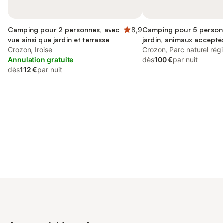
Camping pour 2 personnes, avec
8,9
Camping pour 5 personn
vue ainsi que jardin et terrasse
jardin, animaux accepté
Crozon, Iroise
Crozon, Parc naturel rég
Annulation gratuite
dès
100 €
par nuit
dès
112 €
par nuit
Connectez-vous et économisez
Se connecter
jusqu'à 10% sur nos logements.