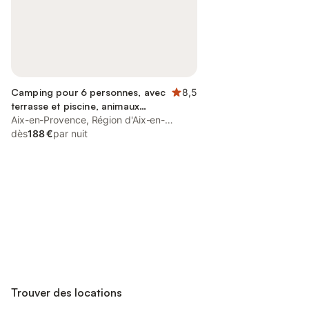
Camping pour 6 personnes, avec
8,5
terrasse et piscine, animaux
acceptés
Aix-en-Provence, Région d'Aix-en-
Provence
dès
188 €
par nuit
Connectez-vous et économisez
Se connecter
jusqu'à 10% sur nos logements.
Trouver des locations