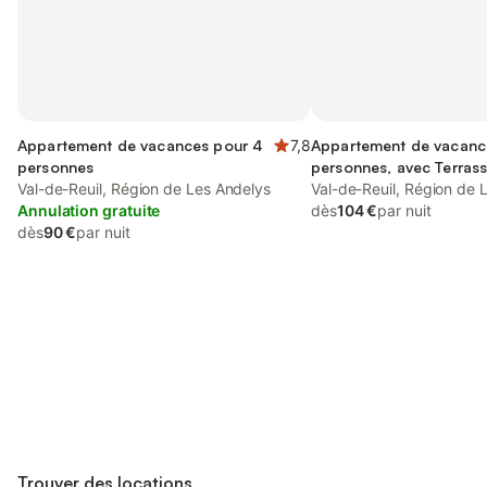
Appartement de vacances pour 4
7,8
Appartement de vacanc
personnes
personnes, avec Terrass
Val-de-Reuil, Région de Les Andelys
Val-de-Reuil, Région de 
Annulation gratuite
dès
104 €
par nuit
dès
90 €
par nuit
Connectez-vous et économisez
Se connecter
jusqu'à 10% sur nos logements.
Trouver des locations