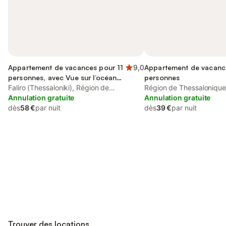
Appartement de vacances pour 11
9,0
Appartement de vacanc
personnes, avec Vue sur l’océan
personnes
ainsi que Balcon/Terrasse et Vue
Faliro (Thessaloniki), Région de
Région de Thessaloniqu
Thessalonique
Annulation gratuite
Annulation gratuite
dès
58 €
par nuit
dès
39 €
par nuit
Connectez-vous et économisez
Se connecter
jusqu'à 10% sur nos logements.
Trouver des locations