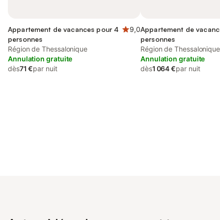
Appartement de vacances pour 4
9,0
Appartement de vacanc
personnes
personnes
Région de Thessalonique
Région de Thessaloniqu
Annulation gratuite
Annulation gratuite
dès
71 €
par nuit
dès
1 064 €
par nuit
Connectez-vous et économisez
Se connecter
jusqu'à 10% sur nos logements.