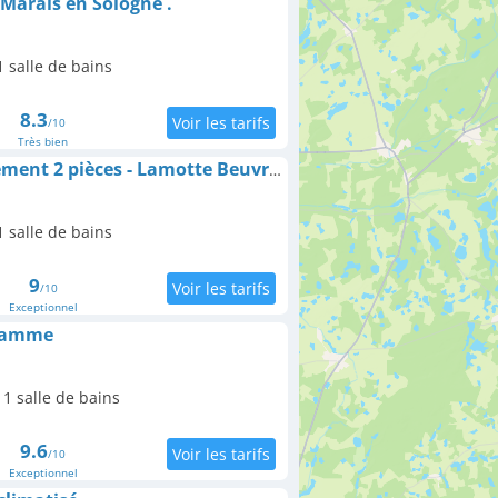
Marais en Sologne .
 salle de bains
8.3
/10
Très bien
Appartement Hébergement 2 pièces - Lamotte Beuvron
 salle de bains
9
/10
Exceptionnel
gamme
1 salle de bains
9.6
/10
Exceptionnel