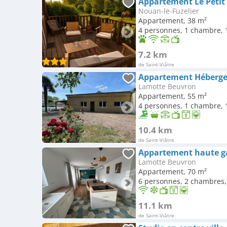
Appartement Le Petit 
Nouan-le-Fuzelier
Appartement, 38 m²
4 personnes, 1 chambre, 1
7.2 km
de Saint-Viâtre
Lamotte Beuvron
Appartement, 55 m²
4 personnes, 1 chambre, 1
10.4 km
de Saint-Viâtre
Appartement haute 
Lamotte Beuvron
Appartement, 70 m²
6 personnes, 2 chambres, 
11.1 km
de Saint-Viâtre