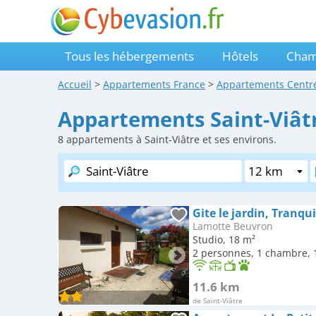
Tous les hébergements
Hôtels
Cham
Accueil
>
Appartements
France
>
Appartements
Centre
Appartements Saint-Viât
8
appartements à Saint-Viâtre et ses environs.
Lamotte Beuvron
Studio, 18 m²
2 personnes, 1 chambre, 1
11.6 km
de Saint-Viâtre