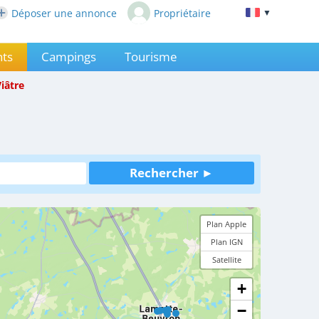
Déposer une annonce
Propriétaire
▼
ts
Campings
Tourisme
Viâtre
Plan Apple
Plan IGN
Satellite
+
−