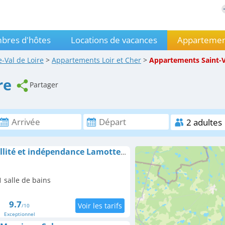
bres d'hôtes
Locations de vacances
Appartemen
-Val de Loire
>
Appartements
Loir et Cher
>
Appartements
Saint-
re
Partager
Gite le jardin, Tranquillité et indépendance Lamotte Beuvron
 salle de bains
9.7
/10
Exceptionnel