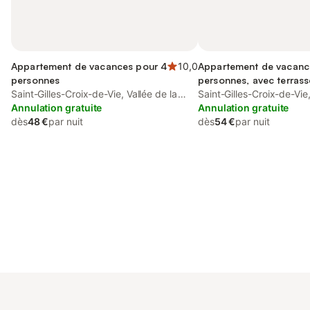
Appartement de vacances pour 4
10,0
Appartement de vacanc
personnes
personnes, avec terrass
Saint-Gilles-Croix-de-Vie, Vallée de la
Saint-Gilles-Croix-de-Vie,
Loire
Annulation gratuite
Loire
Annulation gratuite
dès
48 €
par nuit
dès
54 €
par nuit
Connectez-vous et économisez
Se connecter
jusqu'à 10% sur nos logements.