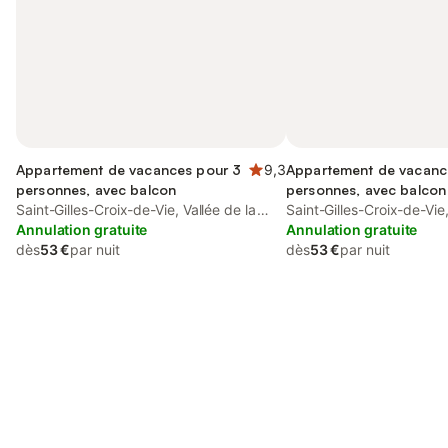
Appartement de vacances pour 3
9,3
Appartement de vacanc
personnes, avec balcon
personnes, avec balcon
Saint-Gilles-Croix-de-Vie, Vallée de la
Saint-Gilles-Croix-de-Vie,
Loire
Annulation gratuite
Loire
Annulation gratuite
dès
53 €
par nuit
dès
53 €
par nuit
Connectez-vous et économisez
Se connecter
jusqu'à 10% sur nos logements.