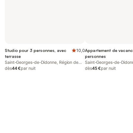
Studio pour 3 personnes, avec
10,0
Appartement de vacanc
terrasse
personnes
Saint-Georges-de-Didonne, Région de
Saint-Georges-de-Didon
Rochefort
dès
44 €
par nuit
Rochefort
dès
45 €
par nuit
Connectez-vous et économisez
Se connecter
jusqu'à 10% sur nos logements.