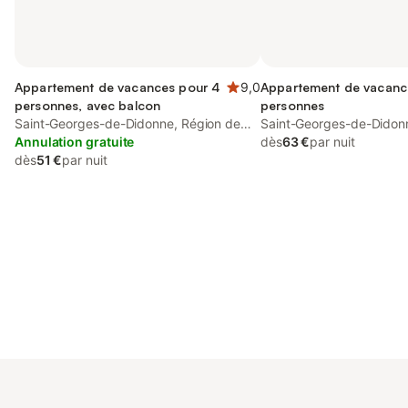
Appartement de vacances pour 4
9,0
Appartement de vacanc
personnes, avec balcon
personnes
Saint-Georges-de-Didonne, Région de
Saint-Georges-de-Didon
Rochefort
Annulation gratuite
Rochefort
dès
63 €
par nuit
dès
51 €
par nuit
Connectez-vous et économisez
Se connecter
jusqu'à 10% sur nos logements.