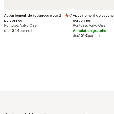
Appartement de vacances pour 2
7,1
Appartement de vacanc
personnes
personnes
Pontoise, Val-d'Oise
Pontoise, Val-d'Oise
dès
124 €
par nuit
Annulation gratuite
dès
101 €
par nuit
Connectez-vous et économisez
Se connecter
jusqu'à 10% sur nos logements.