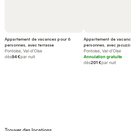
Appartement de vacances pour 6
Appartement de vacanc
personnes, avec terrasse
personnes, avec jacuzzi 
Pontoise, Val-d'Oise
animaux acceptés
Pontoise, Val-d'Oise
dès
94 €
par nuit
Annulation gratuite
dès
201 €
par nuit
Connectez-vous et économisez
Se connecter
jusqu'à 10% sur nos logements.
Trouver des locations